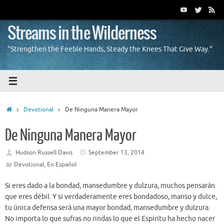
Skip
to
content
Streams in the Wilderness
"Strengthen the Feeble Hands, Steady the Knees That Give Way."
Home
Devotional
De Ninguna Manera Mayor
De Ninguna Manera Mayor
Hudson Russell Davis
September 13, 2014
Devotional
,
En Español
Si eres dado a la bondad, mansedumbre y dulzura, muchos pensarán
que eres débil. Y si verdaderamente eres bondadoso, manso y dulce,
tu única defensa será una mayor bondad, mansedumbre y dulzura.
No importa lo que sufras no rindas lo que el Espíritu ha hecho nacer