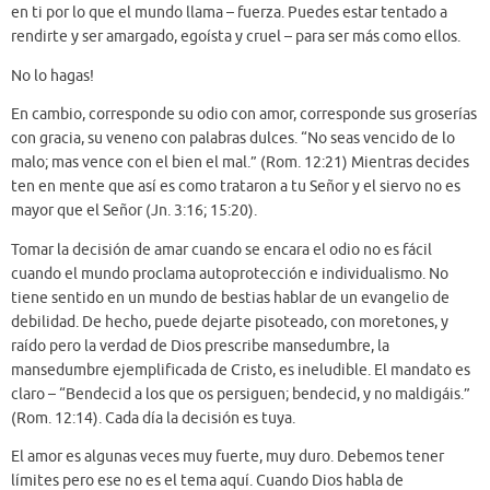
en ti por lo que el mundo llama – fuerza. Puedes estar tentado a
rendirte y ser amargado, egoísta y cruel – para ser más como ellos.
No lo hagas!
En cambio, corresponde su odio con amor, corresponde sus groserías
con gracia, su veneno con palabras dulces. “No seas vencido de lo
malo; mas vence con el bien el mal.” (Rom. 12:21) Mientras decides
ten en mente que así es como trataron a tu Señor y el siervo no es
mayor que el Señor (Jn. 3:16; 15:20).
Tomar la decisión de amar cuando se encara el odio no es fácil
cuando el mundo proclama autoprotección e individualismo. No
tiene sentido en un mundo de bestias hablar de un evangelio de
debilidad. De hecho, puede dejarte pisoteado, con moretones, y
raído pero la verdad de Dios prescribe mansedumbre, la
mansedumbre ejemplificada de Cristo, es ineludible. El mandato es
claro – “Bendecid a los que os persiguen; bendecid, y no maldigáis.”
(Rom. 12:14). Cada día la decisión es tuya.
El amor es algunas veces muy fuerte, muy duro. Debemos tener
límites pero ese no es el tema aquí. Cuando Dios habla de