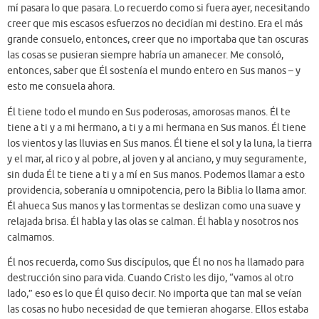
mí pasara lo que pasara. Lo recuerdo como si fuera ayer, necesitando
creer que mis escasos esfuerzos no decidían mi destino. Era el más
grande consuelo, entonces, creer que no importaba que tan oscuras
las cosas se pusieran siempre habría un amanecer. Me consoló,
entonces, saber que Él sostenía el mundo entero en Sus manos – y
esto me consuela ahora.
Él tiene todo el mundo en Sus poderosas, amorosas manos. Él te
tiene a ti y a mi hermano, a ti y a mi hermana en Sus manos. Él tiene
los vientos y las lluvias en Sus manos. Él tiene el sol y la luna, la tierra
y el mar, al rico y al pobre, al joven y al anciano, y muy seguramente,
sin duda Él te tiene a ti y a mí en Sus manos. Podemos llamar a esto
providencia, soberanía u omnipotencia, pero la Biblia lo llama amor.
Él ahueca Sus manos y las tormentas se deslizan como una suave y
relajada brisa. Él habla y las olas se calman. Él habla y nosotros nos
calmamos.
Él nos recuerda, como Sus discípulos, que Él no nos ha llamado para
destrucción sino para vida. Cuando Cristo les dijo, “vamos al otro
lado,” eso es lo que Él quiso decir. No importa que tan mal se veían
las cosas no hubo necesidad de que temieran ahogarse. Ellos estaba