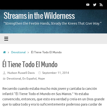
Skip
to
content
Streams in the Wilderness
"Strengthen the Feeble Hands, Steady the Knees That Give Way."
Home
Devotional
Él Tiene Todo El Mundo
Él Tiene Todo El Mundo
Hudson Russell Davis
September 11, 2014
Devotional
,
En Español
,
Hope
Recuerdo cuando estaba mucho más joven y cantaba la canción
infantil “Él Tiene Todo el Mundo en Sus Manos.” Yo estaba
convencido, entonces, que esto era verdad y creía en un Dios grande
que lo sabia todo y era lo suficientemente poderoso para cuidar de