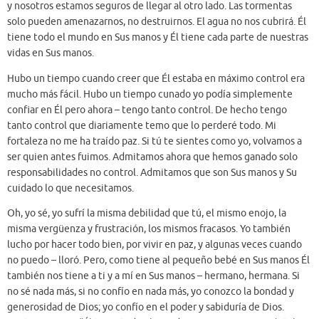
y nosotros estamos seguros de llegar al otro lado. Las tormentas
solo pueden amenazarnos, no destruirnos. El agua no nos cubrirá. Él
tiene todo el mundo en Sus manos y Él tiene cada parte de nuestras
vidas en Sus manos.
Hubo un tiempo cuando creer que Él estaba en máximo control era
mucho más fácil. Hubo un tiempo cunado yo podía simplemente
confiar en Él pero ahora – tengo tanto control. De hecho tengo
tanto control que diariamente temo que lo perderé todo. Mi
fortaleza no me ha traído paz. Si tú te sientes como yo, volvamos a
ser quien antes fuimos. Admitamos ahora que hemos ganado solo
responsabilidades no control. Admitamos que son Sus manos y Su
cuidado lo que necesitamos.
Oh, yo sé, yo sufrí la misma debilidad que tú, el mismo enojo, la
misma vergüenza y frustración, los mismos fracasos. Yo también
lucho por hacer todo bien, por vivir en paz, y algunas veces cuando
no puedo – lloró. Pero, como tiene al pequeño bebé en Sus manos Él
también nos tiene a ti y a mí en Sus manos – hermano, hermana. Si
no sé nada más, si no confío en nada más, yo conozco la bondad y
generosidad de Dios; yo confío en el poder y sabiduría de Dios.