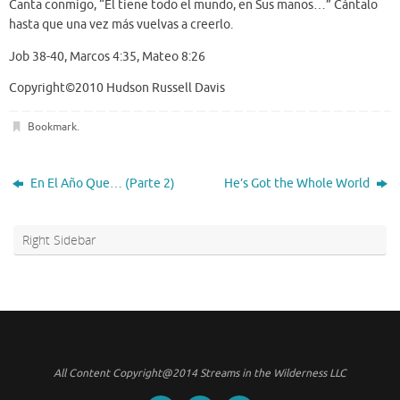
Canta conmigo, “Él tiene todo el mundo, en Sus manos…” Cántalo
hasta que una vez más vuelvas a creerlo.
Job 38-40, Marcos 4:35, Mateo 8:26
Copyright©2010 Hudson Russell Davis
Bookmark
.
En El Año Que… (Parte 2)
He’s Got the Whole World
Right Sidebar
All Content Copyright@2014 Streams in the Wilderness LLC